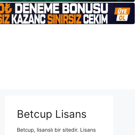
Betcup Lisans
Betcup, lisanslı bir sitedir. Lisans