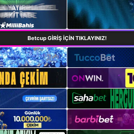
Betcup GİRİŞ İÇİN TIKLAYINIZ!