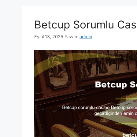
Betcup Sorumlu Cas
Eylül 13, 2025
Yazarı:
admin