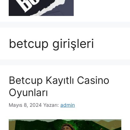
betcup girişleri
Betcup Kayıtlı Casino
Oyunları
Mayıs 8, 2024
Yazarı:
admin