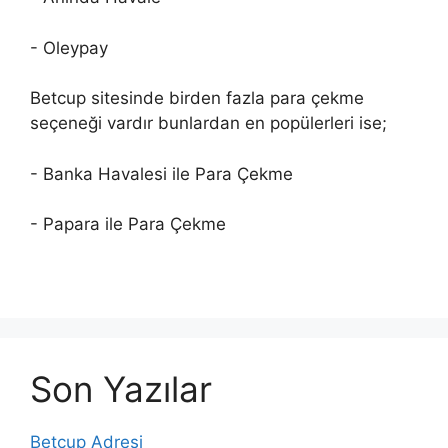
- Oleypay
Betcup sitesinde birden fazla para çekme
seçeneği vardır bunlardan en popülerleri ise;
- Banka Havalesi ile Para Çekme
- Papara ile Para Çekme
Son Yazılar
Betcup Adresi