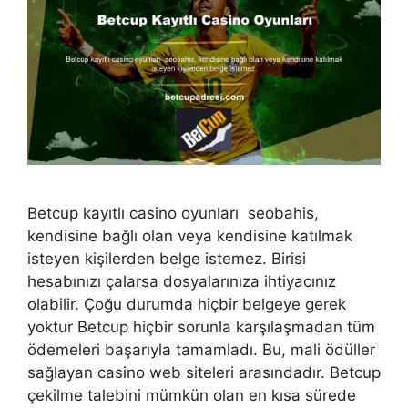
Betcup kayıtlı casino oyunları seobahis,
kendisine bağlı olan veya kendisine katılmak
isteyen kişilerden belge istemez. Birisi
hesabınızı çalarsa dosyalarınıza ihtiyacınız
olabilir. Çoğu durumda hiçbir belgeye gerek
yoktur Betcup hiçbir sorunla karşılaşmadan tüm
ödemeleri başarıyla tamamladı. Bu, mali ödüller
sağlayan casino web siteleri arasındadır. Betcup
çekilme talebini mümkün olan en kısa sürede