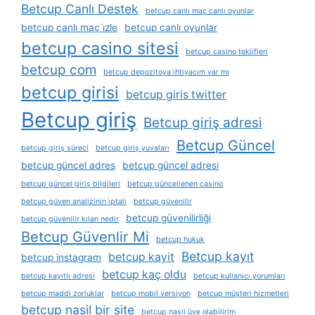
Betcup Canlı Destek
betcup canlı maç canlı oyunlar
betcup canlı maç i̇zle
betcup canlı oyunlar
betcup casino sitesi
betcup casino teklifleri
betcup com
betcup depozitoya i̇htiyacım var mı
betcup girisi
betcup giris twitter
Betcup giriş
Betcup giriş adresi
Betcup Güncel
betcup giriş süreci
betcup giriş yuvaları
betcup güncel adres
betcup güncel adresi
betcup güncel giriş bilgileri
betcup güncellenen casino
betcup güven analizinin i̇ptali
betcup güvenilir
betcup güvenilirliği
betcup güvenilir kılan nedir
Betcup Güvenlir Mi
betcup hukuk
Betcup kayıt
betcup kayit
betcup instagram
betcup kaç oldu
betcup kayıtlı adresi
betcup kullanıcı yorumları
betcup maddi zorluklar
betcup mobil versiyon
betcup müşteri hizmetleri
betcup nasil bir site
betcup nasıl üye olabilirim