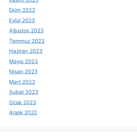
Ekim 2023
Eylül 2023
Ağustos 2023
Temmuz 2023
Haziran 2023
Mayıs 2023
Nisan 2023
Mart 2023
Şubat 2023
Ocak 2023
Aralık 2022