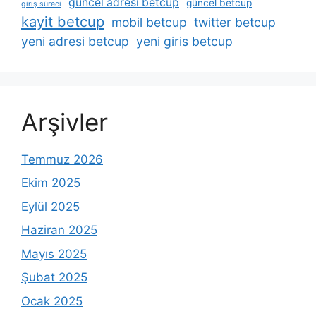
güncel adresi betcup
güncel betcup
giriş süreci
kayit betcup
mobil betcup
twitter betcup
yeni adresi betcup
yeni giris betcup
Arşivler
Temmuz 2026
Ekim 2025
Eylül 2025
Haziran 2025
Mayıs 2025
Şubat 2025
Ocak 2025