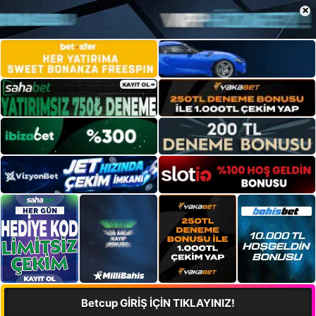
×
Betcup GİRİŞ İÇİN TIKLAYINIZ!