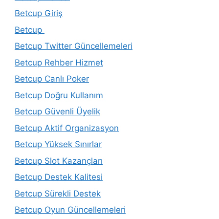
Betcup Giriş
Betcup
Betcup Twitter Güncellemeleri
Betcup Rehber Hizmet
Betcup Canlı Poker
Betcup Doğru Kullanım
Betcup Güvenli Üyelik
Betcup Aktif Organizasyon
Betcup Yüksek Sınırlar
Betcup Slot Kazançları
Betcup Destek Kalitesi
Betcup Sürekli Destek
Betcup Oyun Güncellemeleri