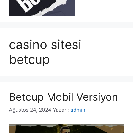
casino sitesi
betcup
Betcup Mobil Versiyon
Ağustos 24, 2024
Yazarı:
admin