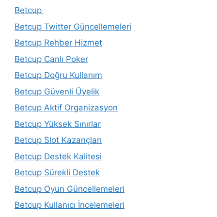
Betcup
Betcup Twitter Güncellemeleri
Betcup Rehber Hizmet
Betcup Canlı Poker
Betcup Doğru Kullanım
Betcup Güvenli Üyelik
Betcup Aktif Organizasyon
Betcup Yüksek Sınırlar
Betcup Slot Kazançları
Betcup Destek Kalitesi
Betcup Sürekli Destek
Betcup Oyun Güncellemeleri
Betcup Kullanıcı İncelemeleri