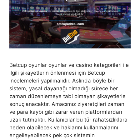
Betcup oyunlar oyunlar ve casino kategorileri ile
ilgili şikayetlerin önlenmesi için Betcup
incelemeleri yapılmalıdır. Aslında böyle bir
sistem, yasal dayanağı olmadığı sürece her
zaman düzenlemeye tabi olmayan şikayetlerle
sonuçlanacaktır. Amacımız ziyaretçileri zaman
ve para kaybı gibi zarar veren platformlardan
uzak tutmaktır. Kullanıcılar bu tür rahatsızlıklara
neden olabilecek ve haklarını kullanmalarını
engelleyebilecek pek çok sistemin