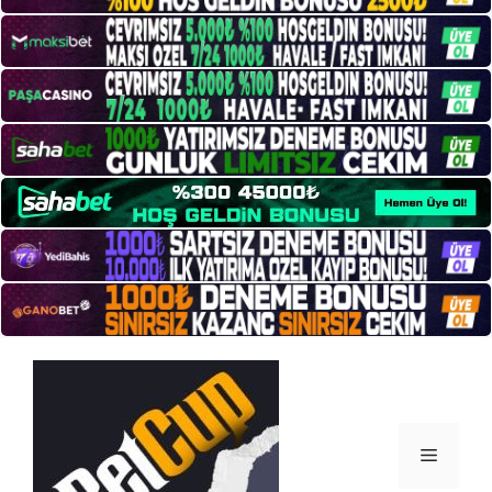
İçeriğe
atla
Menü