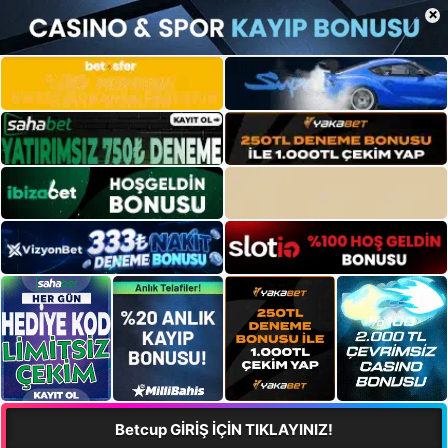
×
Betcup GİRİŞ İÇİN TIKLAYINIZ!