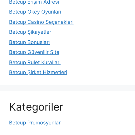
Betcup Erişim Adresi
Betcup Okey Oyunları
Betcup Casino Seçenekleri
Betcup Şikayetler
Betcup Bonusları
Betcup Güvenilir Site
Betcup Rulet Kuralları
Betcup Şirket Hizmetleri
Kategoriler
Betcup Promosyonlar