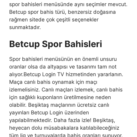
spor bahisleri menüsünde aynı seçimler mevcut.
Betcup spor bahis türü, benzersiz doğasına
rağmen sitede çok çeşitli seçenekler
sunmaktadır.
Betcup Spor Bahisleri
Spor bahisleri menüsünün en önemli unsuru
oranlar olsa da altyapısı ve tasarımı tam not
alıyor.Betcup Login TV hizmetinden yararlanın.
Maça canlı bahis oynamak için maçı
izlemelisiniz. Canlı maçları izlemek, canlı bahis
için sağlıklı kuponların üretilmesine neden
olabilir. Beşiktaş maçlarının ücretsiz canlı
yayınları Betcup Login üzerinden
yapılabilmektedir. Daha fazla izle! Beşiktaş,
heyecan dolu müsabakalara katılabileceğiniz
tüm lig ve turnuvalarda bahis oranları sunuyor.