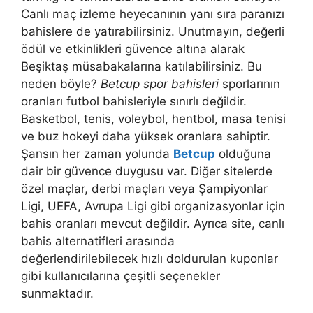
Canlı maç izleme heyecanının yanı sıra paranızı
bahislere de yatırabilirsiniz. Unutmayın, değerli
ödül ve etkinlikleri güvence altına alarak
Beşiktaş müsabakalarına katılabilirsiniz. Bu
neden böyle?
Betcup spor bahisleri
sporlarının
oranları futbol bahisleriyle sınırlı değildir.
Basketbol, ​​tenis, voleybol, hentbol, ​​masa tenisi
ve buz hokeyi daha yüksek oranlara sahiptir.
Şansın her zaman yolunda
Betcup
olduğuna
dair bir güvence duygusu var. Diğer sitelerde
özel maçlar, derbi maçları veya Şampiyonlar
Ligi, UEFA, Avrupa Ligi gibi organizasyonlar için
bahis oranları mevcut değildir. Ayrıca site, canlı
bahis alternatifleri arasında
değerlendirilebilecek hızlı doldurulan kuponlar
gibi kullanıcılarına çeşitli seçenekler
sunmaktadır.