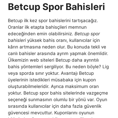
Betcup Spor Bahisleri
Betcup ilk kez spor bahislerini tartışacağız.
Oranlar ilk etapta bahisçileri memnun
edeceğinden emin olabilirsiniz.
Betcup spor
bahisleri
yüksek bahis oranı, kullanıcılar için
kârın artmasına neden olur. Bu konuda tekli ve
canlı bahisler arasında ayrım yapmak önemlidir.
Ülkemizin web siteleri Betcup daha ayrıntılı
bahis yöntemleri sergiliyor. Bu neden böyle? Lig
veya sporda sınır yoktur. Avantajı Betcup
üyelerinin istedikleri müsabaka için kupon
oluşturabilmeleridir. Ayrıca maksimum oran
yoktur. Betcup spor bahis sitelerinde vazgeçme
seçeneği sunmasının olumlu bir yönü var. Oyun
sırasında kullanıcılar için daha fazla güvenlik
güvencesi mevcuttur. Kuponlarını oyunun