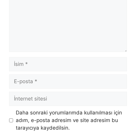
İsim
E-
posta
İnternet
sitesi
Daha sonraki yorumlarımda kullanılması için
adım, e-posta adresim ve site adresim bu
tarayıcıya kaydedilsin.