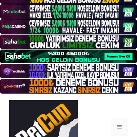
İçeriğe
atla
Menü