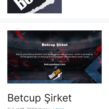
Betcup Şirket