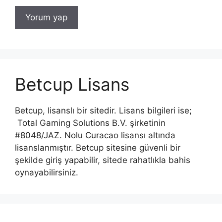
Betcup Lisans
Betcup, lisanslı bir sitedir. Lisans bilgileri ise;
Total Gaming Solutions B.V. şirketinin
#8048/JAZ. Nolu Curacao lisansı altında
lisanslanmıştır. Betcup sitesine güvenli bir
şekilde giriş yapabilir, sitede rahatlıkla bahis
oynayabilirsiniz.