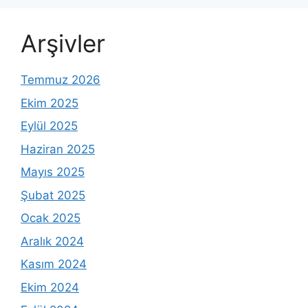
Arşivler
Temmuz 2026
Ekim 2025
Eylül 2025
Haziran 2025
Mayıs 2025
Şubat 2025
Ocak 2025
Aralık 2024
Kasım 2024
Ekim 2024