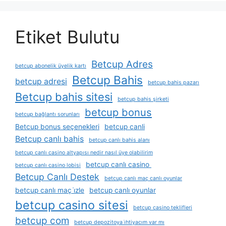
Etiket Bulutu
Betcup Adres
betcup abonelik üyelik kartı
Betcup Bahis
betcup adresi
betcup bahis pazarı
Betcup bahis sitesi
betcup bahis şirketi
betcup bonus
betcup bağlantı sorunları
Betcup bonus seçenekleri
betcup canli
Betcup canlı bahis
betcup canlı bahis alanı
betcup canlı casino altyapısı nedir nasıl üye olabilirim
betcup canlı casino
betcup canlı casino lobisi
Betcup Canlı Destek
betcup canlı maç canlı oyunlar
betcup canlı maç i̇zle
betcup canlı oyunlar
betcup casino sitesi
betcup casino teklifleri
betcup com
betcup depozitoya i̇htiyacım var mı