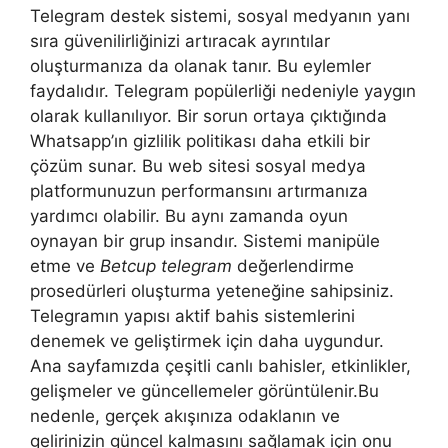
Telegram destek sistemi, sosyal medyanın yanı
sıra güvenilirliğinizi artıracak ayrıntılar
oluşturmanıza da olanak tanır. Bu eylemler
faydalıdır. Telegram popülerliği nedeniyle yaygın
olarak kullanılıyor. Bir sorun ortaya çıktığında
Whatsapp’ın gizlilik politikası daha etkili bir
çözüm sunar. Bu web sitesi sosyal medya
platformunuzun performansını artırmanıza
yardımcı olabilir. Bu aynı zamanda oyun
oynayan bir grup insandır. Sistemi manipüle
etme ve
Betcup telegram
değerlendirme
prosedürleri oluşturma yeteneğine sahipsiniz.
Telegramın yapısı aktif bahis sistemlerini
denemek ve geliştirmek için daha uygundur.
Ana sayfamızda çeşitli canlı bahisler, etkinlikler,
gelişmeler ve güncellemeler görüntülenir.Bu
nedenle, gerçek akışınıza odaklanın ve
gelirinizin güncel kalmasını sağlamak için onu