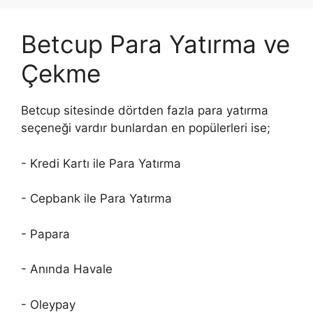
Betcup Para Yatırma ve
Çekme
Betcup sitesinde dörtden fazla para yatırma
seçeneği vardır bunlardan en popülerleri ise;
- Kredi Kartı ile Para Yatırma
- Cepbank ile Para Yatırma
- Papara
- Anında Havale
- Oleypay