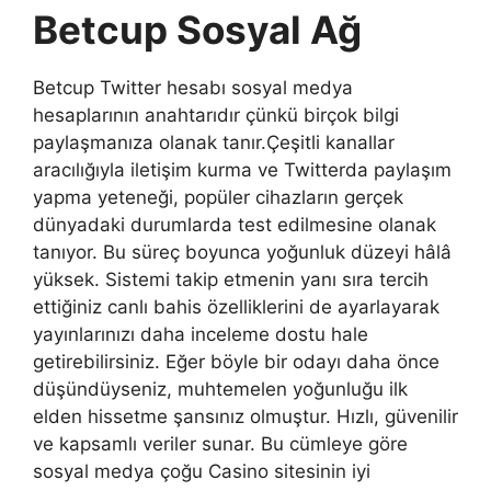
Betcup Sosyal Ağ
Betcup Twitter hesabı sosyal medya
hesaplarının anahtarıdır çünkü birçok bilgi
paylaşmanıza olanak tanır.Çeşitli kanallar
aracılığıyla iletişim kurma ve Twitterda paylaşım
yapma yeteneği, popüler cihazların gerçek
dünyadaki durumlarda test edilmesine olanak
tanıyor. Bu süreç boyunca yoğunluk düzeyi hâlâ
yüksek. Sistemi takip etmenin yanı sıra tercih
ettiğiniz canlı bahis özelliklerini de ayarlayarak
yayınlarınızı daha inceleme dostu hale
getirebilirsiniz. Eğer böyle bir odayı daha önce
düşündüyseniz, muhtemelen yoğunluğu ilk
elden hissetme şansınız olmuştur. Hızlı, güvenilir
ve kapsamlı veriler sunar. Bu cümleye göre
sosyal medya çoğu Casino sitesinin iyi