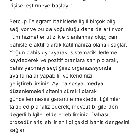
kişiselleştirmeye başlayın
Betcup Telegram bahislerle ilgili birçok bilgi
sağlıyor ve bu da yoğunluğu daha da artırıyor.
Tüm hizmetler titizlikle planlanmış olup, canlı
bahislere aktif olarak katılmanıza olanak sağlar.
Yoğun bahis oynayarak, sistematik ilerleme
kaydederek ve pozitif oranlara sahip olarak,
bahis yapmayı seçtiğiniz organizasyonda
ayarlamalar yapabilir ve kendinizi
geliştirebilirsiniz. Ayrıca sosyal medya
düzenlemeleri sitenin sürekli olarak
güncellenmesini garanti etmektedir. Eğilimleri
takip edip analiz ederek, mevcut bilgilerden
değerli bilgiler elde edebilirsiniz. Dahası,
prosedür erişilebilir en ilgi çekici bahis dengesini
sağlar