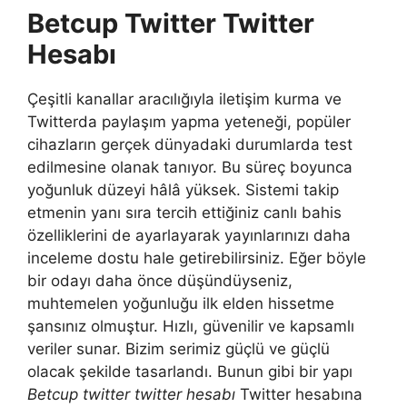
Betcup Twitter Twitter
Hesabı
Çeşitli kanallar aracılığıyla iletişim kurma ve
Twitterda paylaşım yapma yeteneği, popüler
cihazların gerçek dünyadaki durumlarda test
edilmesine olanak tanıyor. Bu süreç boyunca
yoğunluk düzeyi hâlâ yüksek. Sistemi takip
etmenin yanı sıra tercih ettiğiniz canlı bahis
özelliklerini de ayarlayarak yayınlarınızı daha
inceleme dostu hale getirebilirsiniz. Eğer böyle
bir odayı daha önce düşündüyseniz,
muhtemelen yoğunluğu ilk elden hissetme
şansınız olmuştur. Hızlı, güvenilir ve kapsamlı
veriler sunar. Bizim serimiz güçlü ve güçlü
olacak şekilde tasarlandı. Bunun gibi bir yapı
Betcup twitter twitter hesabı
Twitter hesabına