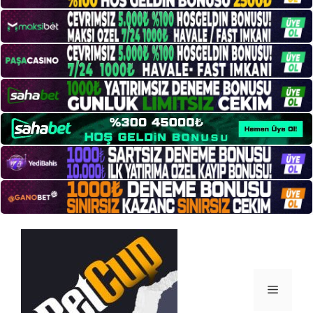
İçeriğe
atla
Menü