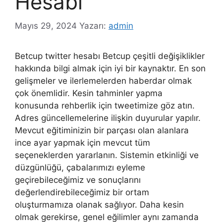
Hesabı
Mayıs 29, 2024
Yazarı:
admin
Betcup twitter hesabı Betcup çeşitli değişiklikler
hakkında bilgi almak için iyi bir kaynaktır. En son
gelişmeler ve ilerlemelerden haberdar olmak
çok önemlidir. Kesin tahminler yapma
konusunda rehberlik için tweetimize göz atın.
Adres güncellemelerine ilişkin duyurular yapılır.
Mevcut eğitiminizin bir parçası olan alanlara
ince ayar yapmak için mevcut tüm
seçeneklerden yararlanın. Sistemin etkinliği ve
düzgünlüğü, çabalarımızı eyleme
geçirebileceğimiz ve sonuçlarını
değerlendirebileceğimiz bir ortam
oluşturmamıza olanak sağlıyor. Daha kesin
olmak gerekirse, genel eğilimler aynı zamanda