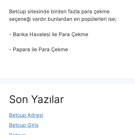
Betcup sitesinde birden fazla para çekme
seçeneği vardır bunlardan en popülerleri ise;
- Banka Havalesi ile Para Çekme
- Papara ile Para Çekme
Son Yazılar
Betcup Adresi
Betcup Giriş