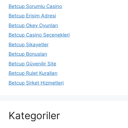
Betcup Sorumlu Casino
Betcup Erişim Adresi
Betcup Okey Oyunları
Betcup Casino Seçenekleri
Betcup Şikayetler
Betcup Bonusları
Betcup Güvenilir Site
Betcup Rulet Kuralları
Betcup Şirket Hizmetleri
Kategoriler