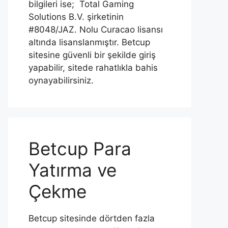
bilgileri ise; Total Gaming
Solutions B.V. şirketinin
#8048/JAZ. Nolu Curacao lisansı
altında lisanslanmıştır. Betcup
sitesine güvenli bir şekilde giriş
yapabilir, sitede rahatlıkla bahis
oynayabilirsiniz.
Betcup Para
Yatırma ve
Çekme
Betcup sitesinde dörtden fazla