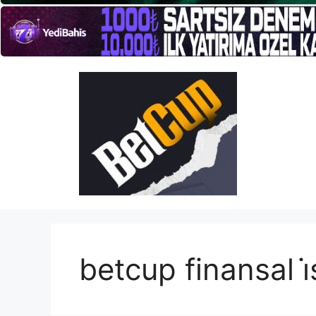
İçeriğe
atla
betcup finansal i