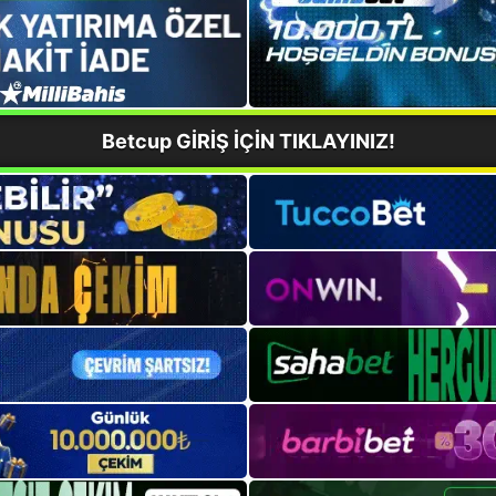
Betcup GİRİŞ İÇİN TIKLAYINIZ!