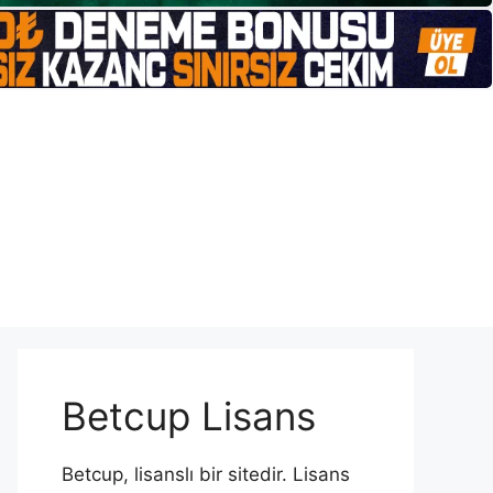
Betcup Lisans
Betcup, lisanslı bir sitedir. Lisans