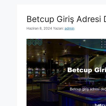
Betcup Giriş Adresi 
Haziran 8, 2024
Yazarı:
admin