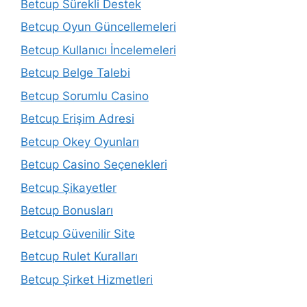
Betcup Sürekli Destek
Betcup Oyun Güncellemeleri
Betcup Kullanıcı İncelemeleri
Betcup Belge Talebi
Betcup Sorumlu Casino
Betcup Erişim Adresi
Betcup Okey Oyunları
Betcup Casino Seçenekleri
Betcup Şikayetler
Betcup Bonusları
Betcup Güvenilir Site
Betcup Rulet Kuralları
Betcup Şirket Hizmetleri