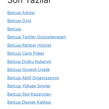
Betcup Adresi
Betcup Giriş
Betcup
Betcup Twitter Güncellemeleri
Betcup Rehber Hizmet
Betcup Canlı Poker
Betcup Doğru Kullanım
Betcup Güvenli Üyelik
Betcup Aktif Organizasyon
Betcup Yüksek Sınırlar
Betcup Slot Kazançları
Betcup Destek Kalitesi