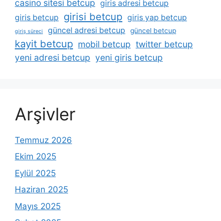
casino sitesi betcup
giris adresi betcup
girisi betcup
giris betcup
giris yap betcup
güncel adresi betcup
güncel betcup
giriş süreci
kayit betcup
mobil betcup
twitter betcup
yeni adresi betcup
yeni giris betcup
Arşivler
Temmuz 2026
Ekim 2025
Eylül 2025
Haziran 2025
Mayıs 2025