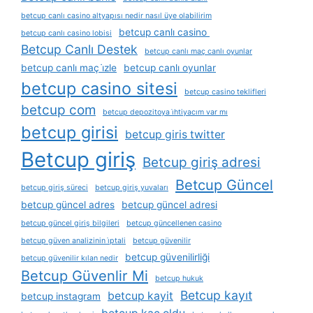
betcup canlı casino altyapısı nedir nasıl üye olabilirim
betcup canlı casino
betcup canlı casino lobisi
Betcup Canlı Destek
betcup canlı maç canlı oyunlar
betcup canlı maç i̇zle
betcup canlı oyunlar
betcup casino sitesi
betcup casino teklifleri
betcup com
betcup depozitoya i̇htiyacım var mı
betcup girisi
betcup giris twitter
Betcup giriş
Betcup giriş adresi
Betcup Güncel
betcup giriş süreci
betcup giriş yuvaları
betcup güncel adres
betcup güncel adresi
betcup güncel giriş bilgileri
betcup güncellenen casino
betcup güven analizinin i̇ptali
betcup güvenilir
betcup güvenilirliği
betcup güvenilir kılan nedir
Betcup Güvenlir Mi
betcup hukuk
Betcup kayıt
betcup kayit
betcup instagram