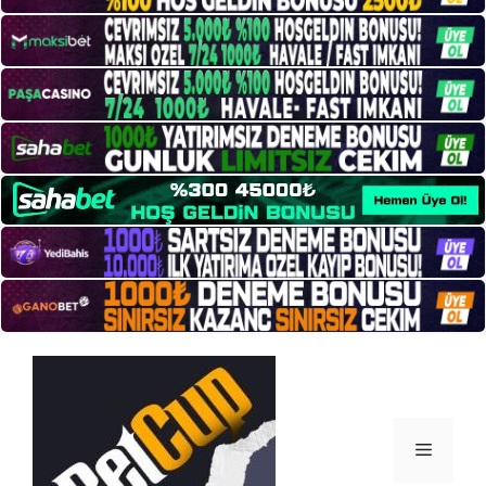
İçeriğe
atla
Menü