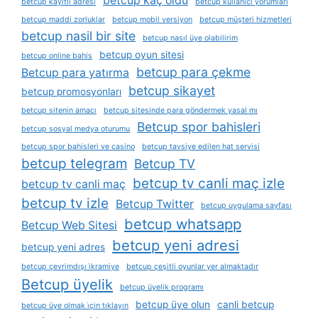
betcup kaç oldu
betcup kayıtlı adresi
betcup kullanıcı yorumları
betcup maddi zorluklar
betcup mobil versiyon
betcup müşteri hizmetleri
betcup nasil bir site
betcup nasıl üye olabilirim
betcup oyun sitesi
betcup online bahis
betcup para çekme
Betcup para yatırma
betcup sikayet
betcup promosyonları
betcup sitenin amacı
betcup sitesinde para göndermek yasal mı
Betcup spor bahisleri
betcup sosyal medya oturumu
betcup spor bahisleri ve casino
betcup tavsiye edilen hat servisi
betcup telegram
Betcup TV
betcup tv canli maç izle
betcup tv canli maç
betcup tv izle
Betcup Twitter
betcup uygulama sayfası
betcup whatsapp
Betcup Web Sitesi
betcup yeni adresi
betcup yeni adres
betcup çevrimdışı i̇kramiye
betcup çeşitli oyunlar yer almaktadır
Betcup üyelik
betcup üyelik programı
betcup üye olun
canli betcup
betcup üye olmak i̇çin tıklayın