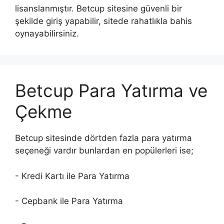
lisanslanmıştır. Betcup sitesine güvenli bir
şekilde giriş yapabilir, sitede rahatlıkla bahis
oynayabilirsiniz.
Betcup Para Yatırma ve
Çekme
Betcup sitesinde dörtden fazla para yatırma
seçeneği vardır bunlardan en popülerleri ise;
- Kredi Kartı ile Para Yatırma
- Cepbank ile Para Yatırma