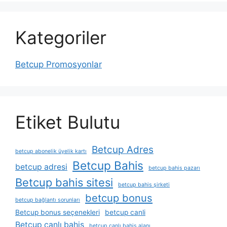
Kategoriler
Betcup Promosyonlar
Etiket Bulutu
Betcup Adres
betcup abonelik üyelik kartı
Betcup Bahis
betcup adresi
betcup bahis pazarı
Betcup bahis sitesi
betcup bahis şirketi
betcup bonus
betcup bağlantı sorunları
Betcup bonus seçenekleri
betcup canli
Betcup canlı bahis
betcup canlı bahis alanı