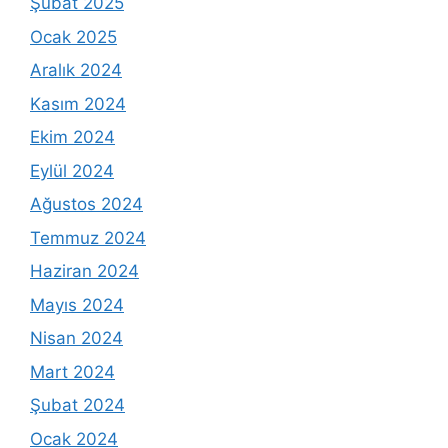
Şubat 2025
Ocak 2025
Aralık 2024
Kasım 2024
Ekim 2024
Eylül 2024
Ağustos 2024
Temmuz 2024
Haziran 2024
Mayıs 2024
Nisan 2024
Mart 2024
Şubat 2024
Ocak 2024