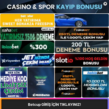
×
Betcup GİRİŞ İÇİN TIKLAYINIZ!