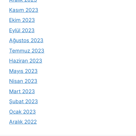
Kasım 2023
Ekim 2023
Eylül 2023
Ağustos 2023
Temmuz 2023
Haziran 2023
Mayıs 2023
Nisan 2023
Mart 2023
Şubat 2023
Ocak 2023
Aralık 2022