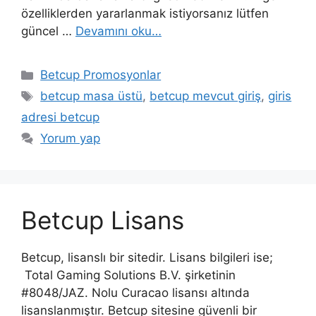
özelliklerden yararlanmak istiyorsanız lütfen
güncel …
Devamını oku…
Kategoriler
Betcup Promosyonlar
Etiketler
betcup masa üstü
,
betcup mevcut giriş
,
giris
adresi betcup
Yorum yap
Betcup Lisans
Betcup, lisanslı bir sitedir. Lisans bilgileri ise;
Total Gaming Solutions B.V. şirketinin
#8048/JAZ. Nolu Curacao lisansı altında
lisanslanmıştır. Betcup sitesine güvenli bir