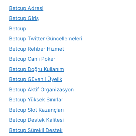
Betcup Adresi
Betcup Giriş
Betcup
Betcup Twitter Güncellemeleri
Betcup Rehber Hizmet
Betcup Canlı Poker
Betcup Doğru Kullanım
Betcup Güvenli Üyelik
Betcup Aktif Organizasyon
Betcup Yüksek Sınırlar
Betcup Slot Kazançları
Betcup Destek Kalitesi
Betcup Sürekli Destek