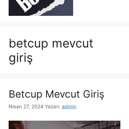
betcup mevcut
giriş
Betcup Mevcut Giriş
Nisan 27, 2024
Yazarı:
admin