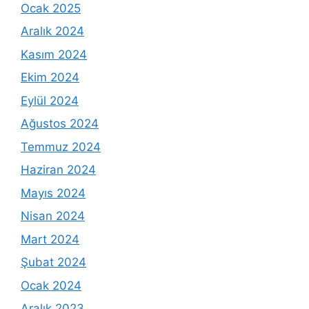
Ocak 2025
Aralık 2024
Kasım 2024
Ekim 2024
Eylül 2024
Ağustos 2024
Temmuz 2024
Haziran 2024
Mayıs 2024
Nisan 2024
Mart 2024
Şubat 2024
Ocak 2024
Aralık 2023