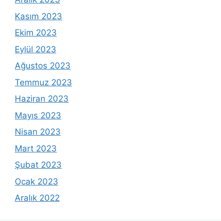
Kasım 2023
Ekim 2023
Eylül 2023
Ağustos 2023
Temmuz 2023
Haziran 2023
Mayıs 2023
Nisan 2023
Mart 2023
Şubat 2023
Ocak 2023
Aralık 2022