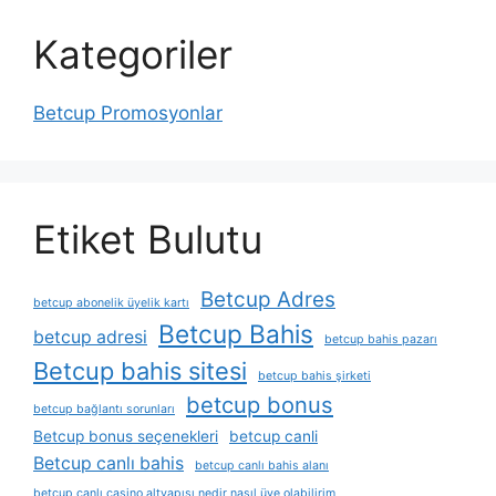
Kategoriler
Betcup Promosyonlar
Etiket Bulutu
Betcup Adres
betcup abonelik üyelik kartı
Betcup Bahis
betcup adresi
betcup bahis pazarı
Betcup bahis sitesi
betcup bahis şirketi
betcup bonus
betcup bağlantı sorunları
Betcup bonus seçenekleri
betcup canli
Betcup canlı bahis
betcup canlı bahis alanı
betcup canlı casino altyapısı nedir nasıl üye olabilirim