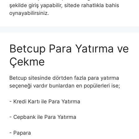
şekilde giriş yapabilir, sitede rahatlıkla bahis
oynayabilirsiniz.
Betcup Para Yatırma ve
Çekme
Betcup sitesinde dörtden fazla para yatırma
seçeneği vardır bunlardan en popülerleri ise;
- Kredi Kartı ile Para Yatırma
- Cepbank ile Para Yatırma
- Papara