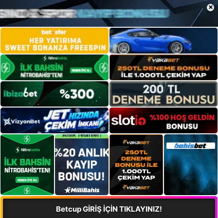
×
Betcup GİRİŞ İÇİN TIKLAYINIZ!