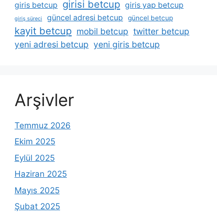
girisi betcup
giris betcup
giris yap betcup
güncel adresi betcup
güncel betcup
giriş süreci
kayit betcup
mobil betcup
twitter betcup
yeni adresi betcup
yeni giris betcup
Arşivler
Temmuz 2026
Ekim 2025
Eylül 2025
Haziran 2025
Mayıs 2025
Şubat 2025