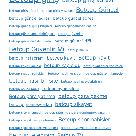
Betcup Güncel
betcup giriş süreci
betcup giriş yuvaları
betcup güncel adres
betcup güncel adresi
betcup güncel giriş bilgileri
betcup güncellenen casino
betcup güven analizinin i̇ptali
betcup güvenilir
betcup güvenilirliği
betcup güvenilir kılan nedir
Betcup Güvenlir Mi
betcup hukuk
Betcup kayıt
betcup kayit
betcup instagram
betcup kaç oldu
betcup kayıtlı adresi
betcup kullanıcı yorumları
betcup maddi zorluklar
betcup mobil versiyon
betcup müşteri hizmetleri
betcup nasil bir site
betcup nasıl üye olabilirim
betcup oyun sitesi
betcup online bahis
betcup para çekme
Betcup para yatırma
betcup sikayet
betcup promosyonları
betcup sitenin amacı
betcup sitesinde para göndermek yasal mı
Betcup spor bahisleri
betcup sosyal medya oturumu
betcup spor bahisleri ve casino
betcup tavsiye edilen hat servisi
betcup telegram
Betcup TV