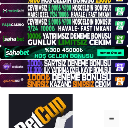
İçeriğe
atla
Menü