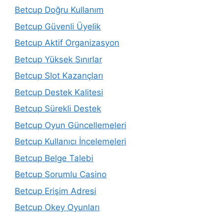
Betcup Doğru Kullanım
Betcup Güvenli Üyelik
Betcup Aktif Organizasyon
Betcup Yüksek Sınırlar
Betcup Slot Kazançları
Betcup Destek Kalitesi
Betcup Sürekli Destek
Betcup Oyun Güncellemeleri
Betcup Kullanıcı İncelemeleri
Betcup Belge Talebi
Betcup Sorumlu Casino
Betcup Erişim Adresi
Betcup Okey Oyunları